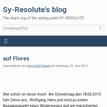
Sy-Resolute's blog
The ship's log of the sailing yacht SY-RESOLUTE
S
Home
Menü
Reisen
auf Flores
Das Schiff
Geschrieben von
Hans-Rolf Rauert
am
Dienstag, 23. Juni 2015
Die Crew
Gallery
Gästebuch
Wie schön ist diese Insel! Am Donnertsag den 18.06.2015
fuhr Denis uns , Wolfgang, Hans und mich,zu einem
Ausgangspunkt eines Wnderweges und wir marschierten